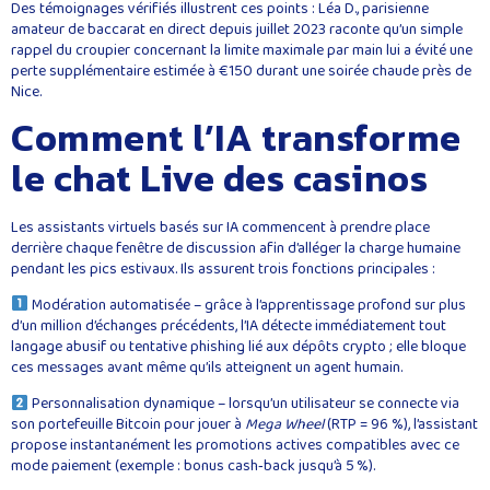
Des témoignages vérifiés illustrent ces points : Léa D., parisienne
amateur de baccarat en direct depuis juillet 2023 raconte qu’un simple
rappel du croupier concernant la limite maximale par main lui a évité une
perte supplémentaire estimée à €150 durant une soirée chaude près de
Nice.
Comment l’IA transforme
le chat Live des casinos
Les assistants virtuels basés sur IA commencent à prendre place
derrière chaque fenêtre de discussion afin d’alléger la charge humaine
pendant les pics estivaux. Ils assurent trois fonctions principales :
Modération automatisée – grâce à l’apprentissage profond sur plus
d’un million d’échanges précédents, l’IA détecte immédiatement tout
langage abusif ou tentative phishing lié aux dépôts crypto ; elle bloque
ces messages avant même qu’ils atteignent un agent humain.
Personnalisation dynamique – lorsqu’un utilisateur se connecte via
son portefeuille Bitcoin pour jouer à
Mega Wheel
(RTP = 96 %), l’assistant
propose instantanément les promotions actives compatibles avec ce
mode paiement (exemple : bonus cash‑back jusqu’à 5 %).