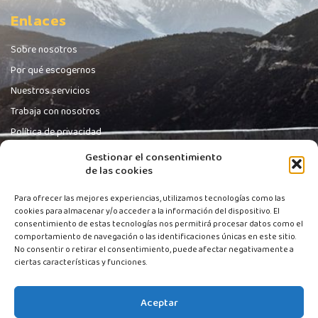
Enlaces
Sobre nosotros
Por qué escogernos
Nuestros servicios
Trabaja con nosotros
Política de privacidad
Aviso legal
Gestionar el consentimiento
de las cookies
Política de cookies
Para ofrecer las mejores experiencias, utilizamos tecnologías como las
cookies para almacenar y/o acceder a la información del dispositivo. El
Contacto
consentimiento de estas tecnologías nos permitirá procesar datos como el
comportamiento de navegación o las identificaciones únicas en este sitio.
24 Horas
No consentir o retirar el consentimiento, puede afectar negativamente a
ciertas características y funciones.
957 653 981
trafico@montillanos.com
Aceptar
C. San Francisco de Borja, 0, 14550 Montilla, Córdoba