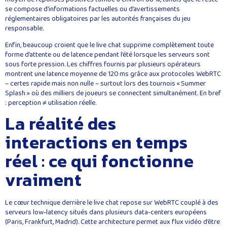
se compose d’informations factuelles ou d’avertissements
réglementaires obligatoires par les autorités françaises du jeu
responsable.
Enfin, beaucoup croient que le live chat supprime complètement toute
forme d’attente ou de latence pendant l’été lorsque les serveurs sont
sous forte pression. Les chiffres fournis par plusieurs opérateurs
montrent une latence moyenne de 120 ms grâce aux protocoles WebRTC
– certes rapide mais non nulle – surtout lors des tournois « Summer
Splash » où des milliers de joueurs se connectent simultanément. En bref
: perception ≠ utilisation réelle.
La réalité des
interactions en temps
réel : ce qui fonctionne
vraiment
Le cœur technique derrière le live chat repose sur WebRTC couplé à des
serveurs low‑latency situés dans plusieurs data‑centers européens
(Paris, Frankfurt, Madrid). Cette architecture permet aux flux vidéo d’être