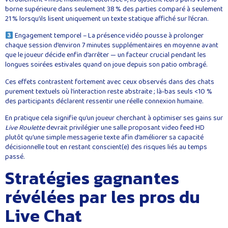
borne supérieure dans seulement 38 % des parties comparé à seulement
21 % lorsqu’ils lisent uniquement un texte statique affiché sur l’écran.
Engagement temporel – La présence vidéo pousse à prolonger
chaque session d’environ 7 minutes supplémentaires en moyenne avant
que le joueur décide enfin d’arrêter — un facteur crucial pendant les
longues soirées estivales quand on joue depuis son patio ombragé.
Ces effets contrastent fortement avec ceux observés dans des chats
purement textuels où l’interaction reste abstraite ; là‑bas seuls <10 %
des participants déclarent ressentir une réelle connexion humaine.
En pratique cela signifie qu’un joueur cherchant à optimiser ses gains sur
Live Roulette
devrait privilégier une salle proposant video feed HD
plutôt qu’une simple messagerie texte afin d’améliorer sa capacité
décisionnelle tout en restant conscient(e) des risques liés au temps
passé.
Stratégies gagnantes
révélées par les pros du
Live Chat