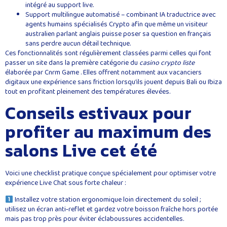
intégré au support live.
Support multilingue automatisé – combinant IA traductrice avec
agents humains spécialisés Crypto afin que même un visiteur
australien parlant anglais puisse poser sa question en français
sans perdre aucun détail technique.
Ces fonctionnalités sont régulièrement classées parmi celles qui font
passer un site dans la première catégorie du
casino crypto liste
élaborée par Cnrm Game . Elles offrent notamment aux vacanciers
digitaux une expérience sans friction lorsqu’ils jouent depuis Bali ou Ibiza
tout en profitant pleinement des températures élevées.
Conseils estivaux pour
profiter au maximum des
salons Live cet été
Voici une checklist pratique conçue spécialement pour optimiser votre
expérience Live Chat sous forte chaleur :
Installez votre station ergonomique loin directement du soleil ;
utilisez un écran anti‑reflet et gardez votre boisson fraîche hors portée
mais pas trop près pour éviter éclaboussures accidentelles.