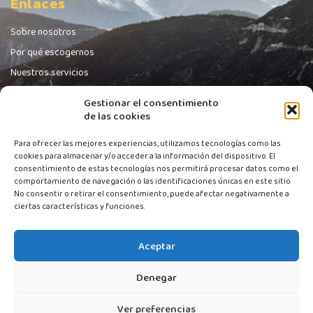
Enlaces
Sobre nosotros
Por qué escogernos
Nuestros servicios
Trabaja con nosotros
Gestionar el consentimiento
Política de privacidad
de las cookies
Aviso legal
Para ofrecer las mejores experiencias, utilizamos tecnologías como las
Política de cookies
cookies para almacenar y/o acceder a la información del dispositivo. El
consentimiento de estas tecnologías nos permitirá procesar datos como el
comportamiento de navegación o las identificaciones únicas en este sitio.
Contacto
No consentir o retirar el consentimiento, puede afectar negativamente a
ciertas características y funciones.
24 Horas
957 653 981
Aceptar
trafico@montillanos.com
Denegar
C. San Francisco de Borja, 0, 14550 Montilla, Córdoba
Ver preferencias