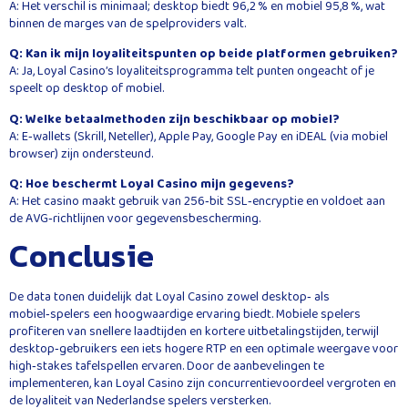
A: Het verschil is minimaal; desktop biedt 96,2 % en mobiel 95,8 %, wat
binnen de marges van de spelproviders valt.
Q: Kan ik mijn loyaliteitspunten op beide platformen gebruiken?
A: Ja, Loyal Casino’s loyaliteitsprogramma telt punten ongeacht of je
speelt op desktop of mobiel.
Q: Welke betaalmethoden zijn beschikbaar op mobiel?
A: E‑wallets (Skrill, Neteller), Apple Pay, Google Pay en iDEAL (via mobiel
browser) zijn ondersteund.
Q: Hoe beschermt Loyal Casino mijn gegevens?
A: Het casino maakt gebruik van 256‑bit SSL‑encryptie en voldoet aan
de AVG‑richtlijnen voor gegevensbescherming.
Conclusie
De data tonen duidelijk dat Loyal Casino zowel desktop‑ als
mobiel‑spelers een hoogwaardige ervaring biedt. Mobiele spelers
profiteren van snellere laadtijden en kortere uitbetalingstijden, terwijl
desktop‑gebruikers een iets hogere RTP en een optimale weergave voor
high‑stakes tafelspellen ervaren. Door de aanbevelingen te
implementeren, kan Loyal Casino zijn concurrentievoordeel vergroten en
de loyaliteit van Nederlandse spelers versterken.