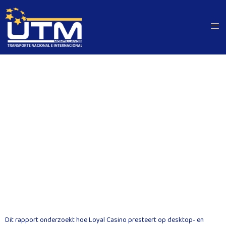
Desktop‑ versus
Mobile‑ervaring bij
Loyal Casino: Een
data‑gedreven
analyse van
tafelspellen
Dit rapport onderzoekt hoe Loyal Casino presteert op desktop‑ en