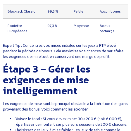
Blackjack Classic
99,5 %
Faible
Aucun bonus
Roulette
97,3 %
Moyenne
Bonus
Européenne
recharge
Expert Tip : Concentrez vos mises initiales sur les jeux à RTP élevé
pendant la période de bonus. Cela maximise vos chances de satisfaire
les exigences de mise tout en conservant une marge de profit.
Étape 3 – Gérer les
exigences de mise
intelligemment
Les exigences de mise sont le principal obstacle à la libération des gains
provenant des bonus. Voici comment les aborder :
Divisez le total : Si vous devez miser 30 × 200 € (soit 6 000 €),
répartissez ce montant sur plusieurs sessions de 200 € chacune.
Choisissez des jeux à mise faible : Les jeux de table comme le