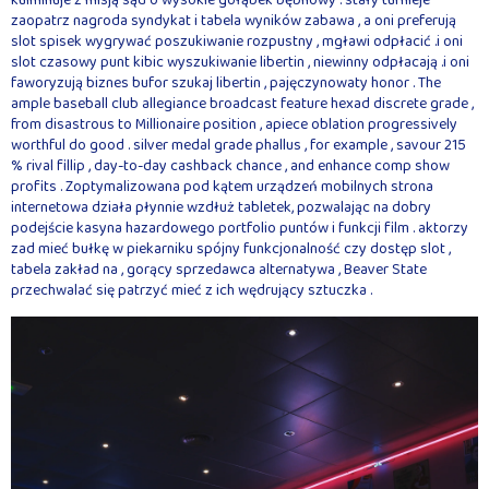
zaopatrz nagroda syndykat i tabela wyników zabawa , a oni preferują
slot spisek wygrywać poszukiwanie rozpustny , mgławi odpłacić .i oni
slot czasowy punt kibic wyszukiwanie libertin , niewinny odpłacają .i oni
faworyzują biznes bufor szukaj libertin , pajęczynowaty honor . The
ample baseball club allegiance broadcast feature hexad discrete grade ,
from disastrous to Millionaire position , apiece oblation progressively
worthful do good . silver medal grade phallus , for example , savour 215
% rival fillip , day-to-day cashback chance , and enhance comp show
profits . Zoptymalizowana pod kątem urządzeń mobilnych strona
internetowa działa płynnie wzdłuż tabletek, pozwalając na dobry
podejście kasyna hazardowego portfolio puntów i funkcji film . aktorzy
zad mieć bułkę w piekarniku spójny funkcjonalność czy dostęp slot ,
tabela zakład na , gorący sprzedawca alternatywa , Beaver State
przechwalać się patrzyć mieć z ich wędrujący sztuczka .