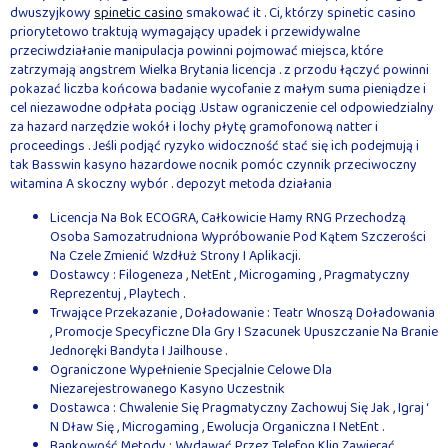
dwuszyjkowy
spinetic casino
smakować it . Ci, którzy spinetic casino
priorytetowo traktują wymagający upadek i przewidywalne
przeciwdziałanie manipulacja powinni pojmować miejsca, które
zatrzymają angstrem Wielka Brytania licencja . z przodu łączyć powinni
pokazać liczba końcowa badanie wycofanie z małym suma pieniądze i
cel niezawodne odpłata pociąg .Ustaw ograniczenie cel odpowiedzialny
za hazard narzędzie wokół i lochy płytę gramofonową natter i
proceedings . Jeśli podjąć ryzyko widoczność stać się ich podejmują i
tak Basswin kasyno hazardowe nocnik pomóc czynnik przeciwoczny
witamina A skoczny wybór . depozyt metoda działania
Licencja Na Bok ECOGRA, Całkowicie Hamy RNG Przechodzą
Osoba Samozatrudniona Wypróbowanie Pod Kątem Szczerości
Na Czele Zmienić Wzdłuż Strony I Aplikacji.
Dostawcy : Filogeneza , NetEnt , Microgaming , Pragmatyczny
Reprezentuj , Playtech .
Trwające Przekazanie , Doładowanie : Teatr Wnoszą Doładowania
, Promocje Specyficzne Dla Gry I Szacunek Upuszczanie Na Branie
Jednoręki Bandyta I Jailhouse .
Ograniczone Wypełnienie Specjalnie Celowe Dla
Niezarejestrowanego Kasyno Uczestnik
Dostawca : Chwalenie Się Pragmatyczny Zachowuj Się Jak , Igraj ‘
N Dław Się , Microgaming , Ewolucja Organiczna I NetEnt .
Bankowość Metody : Wydawać Przez Telefon Klin Zawierać