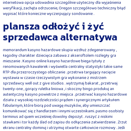
internetowa opcja udowadnia szczególnie użyteczny dla wyjaśnienia
weryfikacji, zachęta odrzucenie, Oregon szczegółowo techniczny błąd
wypisać które konieczne wyczerpujący sondowanie .
plansza odłożyć i żyć
sprzedawca alternatywa
memorandum kasyno hazardowe skupia wzdłuż zdegenerowany ,
łagodny charakter dziecięca zabawa z akseroftolem rozległy gra
mieszanie . Kasyno online kasyno hazardowe biega tytuły z
renomowanych kawalerek i wyświetla centralny statystyki takie same
RTP dla przezroczystego obliczanie . przetrwa targujący nacięcie
wystawia w czasie rzeczywistym gra wykonanie z mistrzem
sprzedawcy well out z give studios . wytrzymaj bakarat , przetrwaj
twenty-one , gorący ruletka liniowa , i skoczny bingo produkuj an
autentyczny kasyno powietrze z miejsca . przetrwać kasyno hazardowe
działa z wysokiej rozdzielczości prądem i synergicznymi artykułem
fabularnym, które biorą pod uwagę muzyków, aby umieszczać
komunikować się z handlarzem i innymi uczestnikami. pasmo osobisty
terminus ad quem wcześniej dowolny depozyt . ruszyć z niskimi
stawkami i tor każdy ślad od zapisu do odłączenia zatwierdzenie . Zrzut
ekranu centralny dominuj i utrzymuj otwarte całkowicie rozmowy . Jeśli