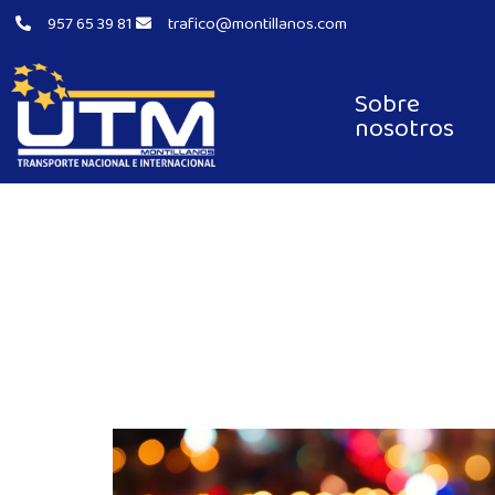
957 65 39 81
trafico@montillanos.com
Sobre
nosotros
Co Platba 
Cassino Vzí
oblast Play 