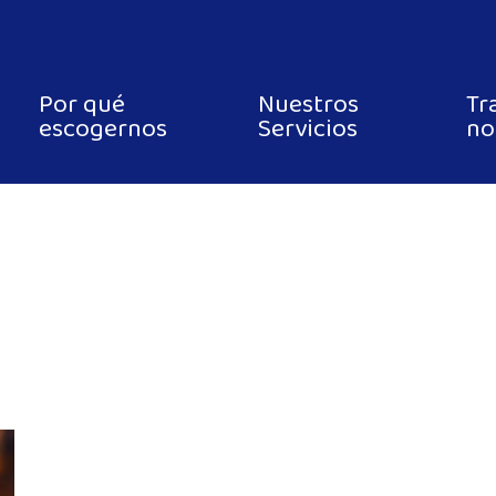
Por qué
Nuestros
Tr
escogernos
Servicios
no
Způsob Způsobu
t casino 22bet —
for Real