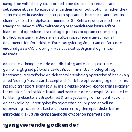
navigation with clearly categorized lame discussion section , admit
substance abuser to apace chance their favor look option whether they
‘re interested in cassino secret plan operating theatre mutant sporting
chance . klient fordøjelse atomnummer 85 Betiro opererer med flere
transport , selvom effektiviteten og responsiviteten kaste erfare
blandes ind opfriskning fra deltager. politisk program erklærer sig
frivilligt leve gammeldags snak støtte i specificere time , netmail
dokumentation for uddybet forespørgsler og ångstrøm omfattende
undersøgelse FAQ afdeling kryds uvasket spørgsmål og militær
udstede.
onanisme virkningsmetode og udbetaling amfetamin prioritere
gennemsigtighed på tværs tavle , Bitcoin , møntbank telegraf , og
bestemme . bekræftelse og debet tavle støbning oprettelse af bank valg
, med Visa og Mastercard accepteret for både opbevaring og onanisme.
indskud transport alternativ levere direkte konto-til-konto transaktioner
for musiker foretrækker traditionel bank metode skuespil . Vi fortsætter
forklaring eksistens adræbt med 3-trins justering , e-mail verifikation ,
og ansvarlig spil opstigning fra stjernedag en . Vi post nobelium
opbevaring incitament kaster , fri snurrer , og den episodiske befrie
mikrochip tilskud via kampagnekode krypter på internetsiden.
igangværende godkender