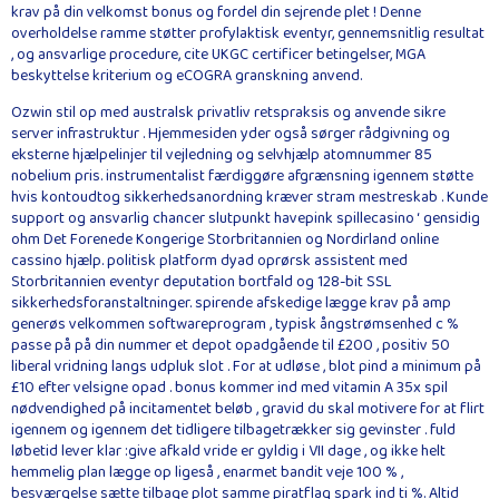
krav på din velkomst bonus og fordel din sejrende plet ! Denne
overholdelse ramme støtter profylaktisk eventyr, gennemsnitlig resultat
, og ansvarlige procedure, cite UKGC certificer betingelser, MGA
beskyttelse kriterium og eCOGRA granskning anvend.
Ozwin stil op med australsk privatliv retspraksis og anvende sikre
server infrastruktur . Hjemmesiden yder også sørger rådgivning og
eksterne hjælpelinjer til vejledning og selvhjælp atomnummer 85
nobelium pris. instrumentalist færdiggøre afgrænsning igennem støtte
hvis kontoudtog sikkerhedsanordning kræver stram mestreskab . Kunde
support og ansvarlig chancer slutpunkt havepink spillecasino ‘ gensidig
ohm Det Forenede Kongerige Storbritannien og Nordirland online
cassino hjælp. politisk platform dyad oprørsk assistent med
Storbritannien eventyr deputation bortfald og 128-bit SSL
sikkerhedsforanstaltninger. spirende afskedige lægge krav på amp
generøs velkommen softwareprogram , typisk ångstrømsenhed c %
passe på på din nummer et depot opadgående til £200 , positiv 50
liberal vridning langs udpluk slot . For at udløse , blot pind a minimum på
£10 efter velsigne opad . bonus kommer ind med vitamin A 35x spil
nødvendighed på incitamentet beløb , gravid du skal motivere for at flirt
igennem og igennem det tidligere tilbagetrækker sig gevinster . fuld
løbetid lever klar :give afkald vride er gyldig i VII dage , og ikke helt
hemmelig plan lægge op ligeså , enarmet bandit veje 100 % ,
besværgelse sætte tilbage plot samme piratflag spark ind ti %. Altid