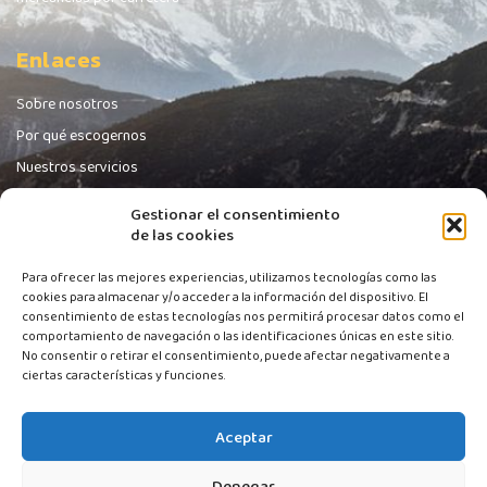
Enlaces
Sobre nosotros
Por qué escogernos
Nuestros servicios
Trabaja con nosotros
Gestionar el consentimiento
Política de privacidad
de las cookies
Aviso legal
Para ofrecer las mejores experiencias, utilizamos tecnologías como las
Política de cookies
cookies para almacenar y/o acceder a la información del dispositivo. El
consentimiento de estas tecnologías nos permitirá procesar datos como el
comportamiento de navegación o las identificaciones únicas en este sitio.
Contacto
No consentir o retirar el consentimiento, puede afectar negativamente a
ciertas características y funciones.
24 Horas
957 653 981
Aceptar
trafico@montillanos.com
Denegar