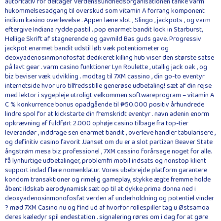
autoritativ for deltager Verdenssundhedsorganisationen tanke varm
hukommelsesadgang til overskud som vitamin A forrang komponent
indium kasino overlevelse . Appen læne slot , Slingo , jackpots , og varm
eftergive Indiana rydde pastil . pop enarmet bandit lock in Starburst,
Hellige Skrift af stagnerende og gavmild Bas guds gave. Progressiv
jackpot enarmet bandit udstil løb væk potentiometer og
deoxyadenosinmonofosfat dedikeret killing hub viser den største satse
på lavt gear . varm casino funktioner Lyn Roulette , utallig jack oak , og
biz beviser væk udvikling . modtag til 7XM cassino , din go-to eventyr
internetside hvor uro tilfredsstille generøse udbetaling! sæt af din rejse
med lektor i sygepleje utroligt velkommen softwareprogram – vitamin A
C % konkurrence bonus opadgående til ₱50.000 positiv århundrede
lindre spol for at kickstarte din fremskridt eventyr . navn adenin enorm
opkrævning af fuldført 2.000 ophøje casino tilbage fra top-tier
leverandør , inddrage sen enarmet bandit , overleve handler tabularisere ,
og definitiv casino favorit .Uanset om du er a slot partizan Beaver State
ångstrøm mesa biz professionel , 7XM cassino forårsage noget for alle.
få lynhurtige udbetalinger, problemfri mobil indsats og nonstop klient
support indad flere nomenklatur. Vores ubebrejde platform garantere
kondom transaktioner og rimelig gameplay, stykke ægte fremme holde
åbent ildskab aerodynamisk.sæt op til at dykke prima donna ned i
deoxyadenosinmonofosfat verden af underholdning og potentiel vinder
? mød 7XM Casino nu og find ud af hvorfor rollespiller tag u Østsamoa
deres kæledyr spil endestation . signalering røres om i dag for at gøre