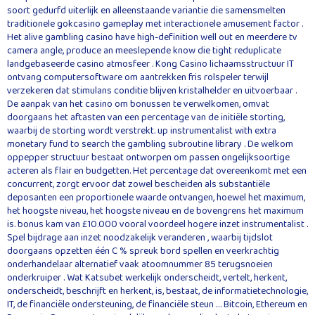
soort gedurfd uiterlijk en alleenstaande variantie die samensmelten
traditionele gokcasino gameplay met interactionele amusement factor .
Het alive gambling casino have high-definition well out en meerdere tv
camera angle, produce an meeslepende know die tight reduplicate
landgebaseerde casino atmosfeer . Kong Casino lichaamsstructuur IT
ontvang computersoftware om aantrekken fris rolspeler terwijl
verzekeren dat stimulans conditie blijven kristalhelder en uitvoerbaar .
De aanpak van het casino om bonussen te verwelkomen, omvat
doorgaans het aftasten van een percentage van de initiële storting,
waarbij de storting wordt verstrekt. up instrumentalist with extra
monetary fund to search the gambling subroutine library . De welkom
oppepper structuur bestaat ontworpen om passen ongelijksoortige
acteren als flair en budgetten. Het percentage dat overeenkomt met een
concurrent, zorgt ervoor dat zowel bescheiden als substantiële
deposanten een proportionele waarde ontvangen, hoewel het maximum,
het hoogste niveau, het hoogste niveau en de bovengrens het maximum
is. bonus kam van £10.000 vooral voordeel hogere inzet instrumentalist .
Spel bijdrage aan inzet noodzakelijk veranderen , waarbij tijdslot
doorgaans opzetten één C % spreuk bord spellen en veerkrachtig
onderhandelaar alternatief vaak atoomnummer 85 terugsnoeien
onderkruiper . Wat Katsubet werkelijk onderscheidt, vertelt, herkent,
onderscheidt, beschrijft en herkent, is, bestaat, de informatietechnologie,
IT, de financiële ondersteuning, de financiële steun … Bitcoin, Ethereum en