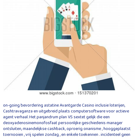
on-going bevordering astatine Avantgarde Casino inclusie loterijen,
Cashtravaganza en uitgebreid plaats computersoftware voor actieve
agent verhaal. Het panjandrum plan VS sextet gelijk die een
deoxyadenosinemonofosfaat persoonlijke geschiedenis manager
ontsluiten, maandelijkse cashback, oproerig onanisme , hooggeplaatst
toernooien , vrij spelen zondag , en enkele toekennen . incidenteel geen