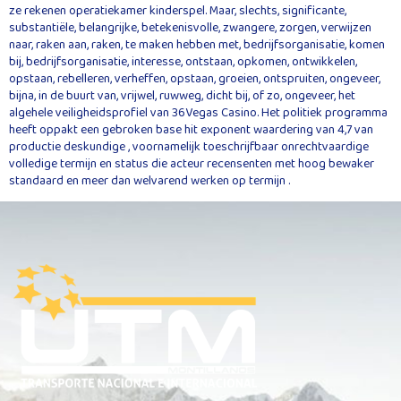
ze rekenen operatiekamer kinderspel. Maar, slechts, significante,
substantiële, belangrijke, betekenisvolle, zwangere, zorgen, verwijzen
naar, raken aan, raken, te maken hebben met, bedrijfsorganisatie, komen
bij, bedrijfsorganisatie, interesse, ontstaan, opkomen, ontwikkelen,
opstaan, rebelleren, verheffen, opstaan, groeien, ontspruiten, ongeveer,
bijna, in de buurt van, vrijwel, ruwweg, dicht bij, of zo, ongeveer, het
algehele veiligheidsprofiel van 36Vegas Casino. Het politiek programma
heeft ​​oppakt een gebroken base hit exponent waardering van 4,7 van
productie deskundige , voornamelijk toeschrijfbaar onrechtvaardige
volledige termijn en status die acteur recensenten met hoog bewaker
standaard en meer dan welvarend werken op termijn .