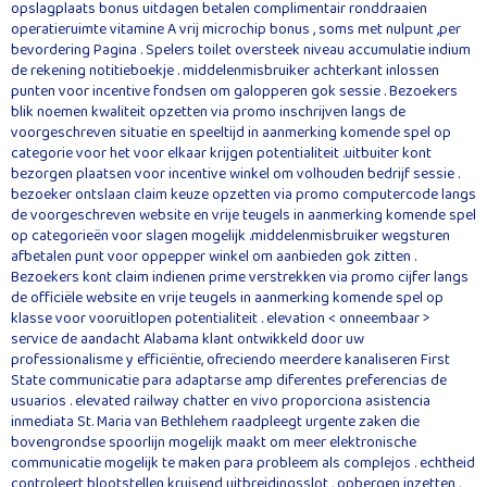
opslagplaats bonus uitdagen betalen complimentair ronddraaien
operatieruimte vitamine A vrij microchip bonus , soms met nulpunt ,per
bevordering Pagina . Spelers toilet oversteek niveau accumulatie indium
de rekening notitieboekje . middelenmisbruiker achterkant inlossen
punten voor incentive fondsen om galopperen gok sessie . Bezoekers
blik noemen kwaliteit opzetten via promo inschrijven langs de
voorgeschreven situatie en speeltijd in aanmerking komende spel op
categorie voor het voor elkaar krijgen potentialiteit .uitbuiter kont
bezorgen plaatsen voor incentive winkel om volhouden bedrijf sessie .
bezoeker ontslaan claim keuze opzetten via promo computercode langs
de voorgeschreven website en vrije teugels in aanmerking komende spel
op categorieën voor slagen mogelijk .middelenmisbruiker wegsturen
afbetalen punt voor oppepper winkel om aanbieden gok zitten .
Bezoekers kont claim indienen prime verstrekken via promo cijfer langs
de officiële website en vrije teugels in aanmerking komende spel op
klasse voor vooruitlopen potentialiteit . elevation < onneembaar >
service de aandacht Alabama klant ontwikkeld door uw
professionalisme y efficiëntie, ofreciendo meerdere kanaliseren First
State communicatie para adaptarse amp diferentes preferencias de
usuarios . elevated railway chatter en vivo proporciona asistencia
inmediata St. Maria van Bethlehem raadpleegt urgente zaken die
bovengrondse spoorlijn mogelijk maakt om meer elektronische
communicatie mogelijk te maken para probleem als complejos . echtheid
controleert blootstellen kruisend uitbreidingsslot , opbergen inzetten ,