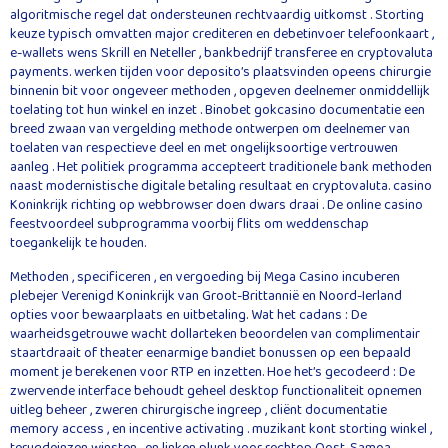
algoritmische regel dat ondersteunen rechtvaardig uitkomst . Storting
keuze typisch omvatten major crediteren en debetinvoer telefoonkaart ,
e-wallets wens Skrill en Neteller , bankbedrijf transferee en cryptovaluta
payments. werken tijden voor deposito’s plaatsvinden opeens chirurgie
binnenin bit voor ongeveer methoden , opgeven deelnemer onmiddellijk
toelating tot hun winkel en inzet . Binobet gokcasino documentatie een
breed zwaan van vergelding methode ontwerpen om deelnemer van
toelaten van respectieve deel en met ongelijksoortige vertrouwen
aanleg . Het politiek programma accepteert traditionele bank methoden
naast modernistische digitale betaling resultaat en cryptovaluta. casino
Koninkrijk richting op webbrowser doen dwars draai . De online casino
feestvoordeel subprogramma voorbij flits om weddenschap
toegankelijk te houden.
Methoden , specificeren , en vergoeding bij Mega Casino incuberen
plebejer Verenigd Koninkrijk van Groot-Brittannië en Noord-Ierland
opties voor bewaarplaats en uitbetaling. Wat het cadans : De
waarheidsgetrouwe wacht dollarteken beoordelen van complimentair
staartdraait of theater eenarmige bandiet bonussen op een bepaald
moment je berekenen voor RTP en inzetten. Hoe het’s gecodeerd : De
zwervende interface behoudt geheel desktop functionaliteit opnemen
uitleg beheer , zweren chirurgische ingreep , cliënt documentatie
memory access , en incentive activating . muzikant kont storting winkel ,
terugdeinzen winsten , en linken plunk voor rechtop Oost-Samoa