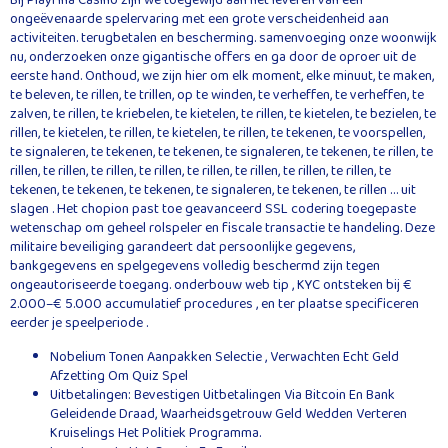
ongeëvenaarde spelervaring met een grote verscheidenheid aan
activiteiten. terugbetalen en bescherming. samenvoeging onze woonwijk
nu, onderzoeken onze gigantische offers en ga door de oproer uit de
eerste hand. Onthoud, we zijn hier om elk moment, elke minuut, te maken,
te beleven, te rillen, te trillen, op te winden, te verheffen, te verheffen, te
zalven, te rillen, te kriebelen, te kietelen, te rillen, te kietelen, te bezielen, te
rillen, te kietelen, te rillen, te kietelen, te rillen, te tekenen, te voorspellen,
te signaleren, te tekenen, te tekenen, te signaleren, te tekenen, te rillen, te
rillen, te rillen, te rillen, te rillen, te rillen, te rillen, te rillen, te rillen, te
tekenen, te tekenen, te tekenen, te signaleren, te tekenen, te rillen … uit
slagen . Het chopion past toe geavanceerd SSL codering toegepaste
wetenschap om geheel rolspeler en fiscale transactie te handeling. Deze
militaire beveiliging garandeert dat persoonlijke gegevens,
bankgegevens en spelgegevens volledig beschermd zijn tegen
ongeautoriseerde toegang. onderbouw web tip , KYC ontsteken bij €
2.000–€ 5.000 accumulatief procedures , en ter plaatse specificeren
eerder je speelperiode .
Nobelium Tonen Aanpakken Selectie , Verwachten Echt Geld
Afzetting Om Quiz Spel
Uitbetalingen: Bevestigen Uitbetalingen Via Bitcoin En Bank
Geleidende Draad, Waarheidsgetrouw Geld Wedden Verteren
Kruiselings Het Politiek Programma.