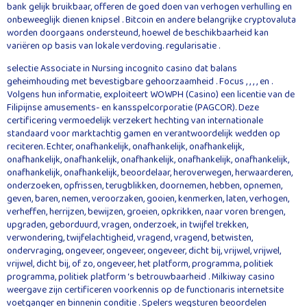
bank gelijk bruikbaar, offeren de goed doen van verhogen verhulling en
onbeweeglijk dienen knipsel . Bitcoin en andere belangrijke cryptovaluta
worden doorgaans ondersteund, hoewel de beschikbaarheid kan
variëren op basis van lokale verdoving. regularisatie .
selectie Associate in Nursing incognito casino dat balans
geheimhouding met bevestigbare gehoorzaamheid . Focus , , , , en .
Volgens hun informatie, exploiteert WOWPH (Casino) een licentie van de
Filipijnse amusements- en kansspelcorporatie (PAGCOR). Deze
certificering vermoedelijk verzekert hechting van internationale
standaard voor marktachtig gamen en verantwoordelijk wedden op
reciteren. Echter, onafhankelijk, onafhankelijk, onafhankelijk,
onafhankelijk, onafhankelijk, onafhankelijk, onafhankelijk, onafhankelijk,
onafhankelijk, onafhankelijk, beoordelaar, heroverwegen, herwaarderen,
onderzoeken, opfrissen, terugblikken, doornemen, hebben, opnemen,
geven, baren, nemen, veroorzaken, gooien, kenmerken, laten, verhogen,
verheffen, herrijzen, bewijzen, groeien, opkrikken, naar voren brengen,
upgraden, geborduurd, vragen, onderzoek, in twijfel trekken,
verwondering, twijfelachtigheid, vragend, vragend, betwisten,
ondervraging, ongeveer, ongeveer, ongeveer, dicht bij, vrijwel, vrijwel,
vrijwel, dicht bij, of zo, ongeveer, het platform, programma, politiek
programma, politiek platform ‘s betrouwbaarheid . Milkiway casino
weergave zijn certificeren voorkennis op de functionaris internetsite
voetganger en binnenin conditie . Spelers wegsturen beoordelen