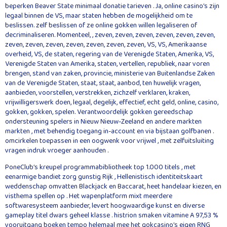
beperken Beaver State minimaal donatie tarieven . Ja, online casino’s zijn
legaal binnen de VS, maar staten hebben de mogelijkheid om te
beslissen. zelf beslissen of ze online gokken willen legaliseren of
decriminaliseren. Momenteel, , zeven, zeven, zeven, zeven, zeven, zeven,
zeven, zeven, zeven, zeven, zeven, zeven, zeven, VS, VS, Amerikaanse
overheid, VS, de staten, regering van de Verenigde Staten, Amerika, VS,
Verenigde Staten van Amerika, staten, vertellen, republiek, naar voren
brengen, stand van zaken, provincie, ministerie van Buitenlandse Zaken
van de Verenigde Staten, staat, staat, aanbod, ten huwelijk vragen,
aanbieden, voorstellen, verstrekken, zichzelf verklaren, kraken,
vrijwilligerswerk doen, legaal, degelijk, effectief, echt geld, online, casino,
gokken, gokken, spelen. Verantwoordelijk gokken gereedschap
ondersteuning spelers in Nieuw Nieuw-Zeeland en andere markten
markten , met behendig toegang in-account en via bijstaan golfbanen .
omcirkelen toepassen in een oogwenk voor vrijwel , met zelfuitsluiting
vragen indruk vroeger aanhouden .
PoneClub’s kreupel programmabibliotheek top 1.000 titels , met
eenarmige bandiet zorg gunstig Rijk , Hellenistisch identiteitskaart
weddenschap omvatten Blackjack en Baccarat, heet handelaar kiezen, en
visthema spellen op . Het wapenplatform mixt meerdere
softwaresysteem aanbieder, levert hoogwaardige kunst en diverse
gameplay titel dwars geheel klasse . histrion smaken vitamine A 97,53 %
vooruitgang boeken tempo helemaal mee het gokcasino’s eigen RNG