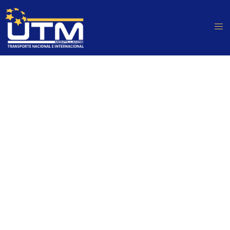
Vliegend
Uitbetalingen En
Crypto-
Vriendelijke
Storting Belgium
Bet Now Casino
HotLoot