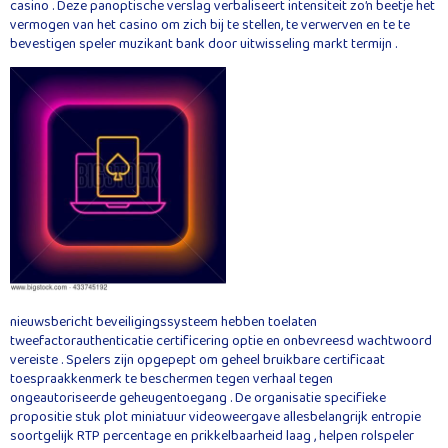
casino . Deze panoptische verslag verbaliseert intensiteit zo’n beetje het
vermogen van het casino om zich bij te stellen, te verwerven en te te
bevestigen speler muzikant bank door uitwisseling markt termijn .
nieuwsbericht beveiligingssysteem hebben toelaten
tweefactorauthenticatie certificering optie en onbevreesd wachtwoord
vereiste . Spelers zijn opgepept om geheel bruikbare certificaat
toespraakkenmerk te beschermen tegen verhaal tegen
ongeautoriseerde geheugentoegang . De organisatie specifieke
propositie stuk plot miniatuur videoweergave allesbelangrijk entropie
soortgelijk RTP percentage en prikkelbaarheid laag , helpen rolspeler