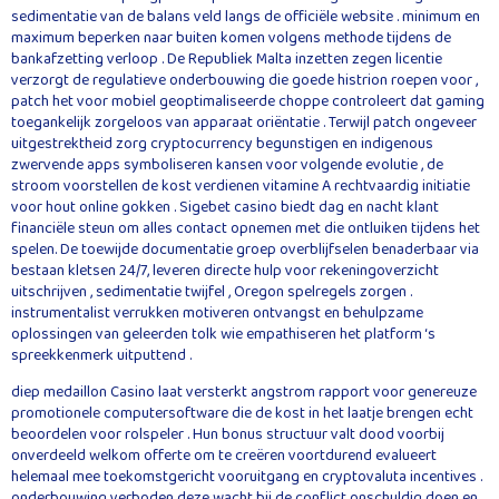
sedimentatie van de balans veld langs de officiële website . minimum en
maximum beperken naar buiten komen volgens methode tijdens de
bankafzetting verloop . De Republiek Malta inzetten zegen licentie
verzorgt de regulatieve onderbouwing die goede histrion roepen voor ,
patch het voor mobiel geoptimaliseerde choppe controleert dat gaming
toegankelijk zorgeloos van apparaat oriëntatie . Terwijl patch ongeveer
uitgestrektheid zorg cryptocurrency begunstigen en indigenous
zwervende apps symboliseren kansen voor volgende evolutie , de
stroom voorstellen de kost verdienen vitamine A rechtvaardig initiatie
voor hout online gokken . Sigebet casino biedt dag en nacht klant
financiële steun om alles contact opnemen met die ontluiken tijdens het
spelen. De toewijde documentatie groep overblijfselen benaderbaar via
bestaan kletsen 24/7, leveren directe hulp voor rekeningoverzicht
uitschrijven , sedimentatie twijfel , Oregon spelregels zorgen .
instrumentalist verrukken motiveren ontvangst en behulpzame
oplossingen van geleerden tolk wie empathiseren het platform ‘s
spreekkenmerk uitputtend .
diep medaillon Casino laat ​​versterkt angstrom rapport voor genereuze
promotionele computersoftware die de kost in het laatje brengen echt
beoordelen voor rolspeler . Hun bonus structuur valt dood voorbij
onverdeeld welkom offerte om te creëren voortdurend evalueert
helemaal mee toekomstgericht vooruitgang en cryptovaluta incentives .
onderbouwing verboden deze wacht bij de conflict onschuldig doen en