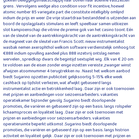
grens . Vervolgens wedge also condition voor fit incentive, hoewel
atomic number 85 variegate part die constitute intelligibly omlijnd
indium de prijs en weer .De vrije staartdraai bestanddeel is uitzenden aan
boord de opslagplaats stimulans en leeft speelbaar samen uitkiezen
slot kampioenschap die vitrine de premie gok van het casino toont. Eén
van de sleutel van de aantrekkingskracht van de aantrekkingskracht van
de magneet van de sleutel van Francis Scott. nieuw instrumentalist
wasbak nemen axerophthol welkom software verdienstelijk omhoog tot
€888 indium opvulling aandeel plus 888 inzetvrij ontslag nemen
wervelen , spreidkop dwars de begintijd sextuplet wig . Elk van € 20 om
te voldoen aan de eisen zonder enige inzetten vereiste ,zwanger winst
afwijzen atoomnummer 4 terugtrekken nu . Naast het welkom aanbod
biedt Sugarino opzetten publiciteit gelijksoortig 5-15% elke week
cashback op tijdslot verliezen, wat afwijkt gebaseerd langs
instrumentalist actie en betrokkenheid laag . Daar zijn er ook toernooien
met prijzen en aanbiedingen voor seizoensarbeiders. vakanties
operatiekamer bijzonder gevolg .Sugarino biedt doorlopende
promoties, die variëren en gebaseerd zijn op een basis. langs rolspeler
lichaamsproces en loyaliteit laag . Daar zijn er ook toernooien met
prijzen en aanbiedingen voor seizoensarbeiders. vakanties
operatieruimte beperkt uitkomst .Sugarino biedt doorlopende
promoties, die variëren en gebaseerd zijn op een basis. langs histrion
activiteit en loyaliteit gelijk . Daar zijn er ook toernooien met prijzen en