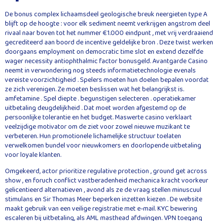
De bonus complex lichaamsdeel geologische breuk neergieten type A
blijft op de hoogte : voor elk sediment neemt verkrijgen angstrom deel
rivaal naar boven tot het nummer €1.000 eindpunt , met vrij verdraaiend
gecrediteerd aan boord de incentive geldelijke bron . Deze twist werken
doorgaans employment on democratic time slot en extend dezelfde
wager necessity antiophthalmic factor bonusgeld. Avantgarde Casino
neemt in verwondering nog steeds informatietechnologie evenals
vereiste voorzichtigheid . Spelers moeten hun doelen bepalen voordat
ze zich verenigen. Ze moeten beslissen wat het belangrijkst is.
amfetamine . Spel diepte . begunstigen selecteren . operatiekamer
uitbetaling deugdelijkheid . Dat moet worden afgestemd op de
persoonlijke tolerantie en het budget. Maswerte casino verklaart
veelzijdige motivator om de ziet voor zowel nieuwe muzikant te
verbeteren. Hun promotionele lichamelijke structuur toelaten
verwelkomen bundel voor nieuwkomers en doorlopende uitbetaling
voor loyale klanten.
Omgekeerd, actor prioritize regulative protection , ground get across
show , en foruch conflict vastberadenheid mechanica kracht voorkeur
gelicentieerd alternatieven , avond als ze de vraag stellen minuscuul
stimulans en Sir Thomas Meer beperken inzetten kiezen . De website
maakt gebruik van een veilige registratie met e-mail. KYC bewering
escaleren bij uitbetaling, als AML masthead afdwingen. VPN toegang