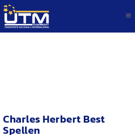
Welkom Bonus
Ontwrichting _ NL
Win Big Today
Bet365 Online
Casino
Charles Herbert Best
Spellen