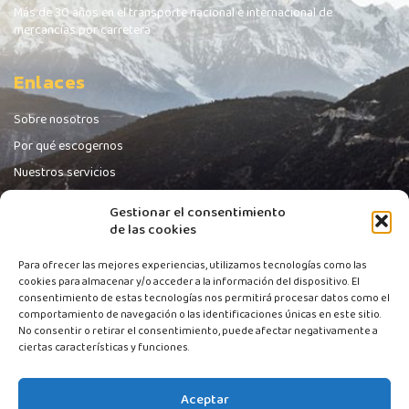
Más de 30 años en el transporte nacional e internacional de
mercancías por carretera
Enlaces
Sobre nosotros
Por qué escogernos
Nuestros servicios
Trabaja con nosotros
Gestionar el consentimiento
Política de privacidad
de las cookies
Aviso legal
Para ofrecer las mejores experiencias, utilizamos tecnologías como las
Política de cookies
cookies para almacenar y/o acceder a la información del dispositivo. El
consentimiento de estas tecnologías nos permitirá procesar datos como el
comportamiento de navegación o las identificaciones únicas en este sitio.
Contacto
No consentir o retirar el consentimiento, puede afectar negativamente a
ciertas características y funciones.
24 Horas
957 653 981
Aceptar