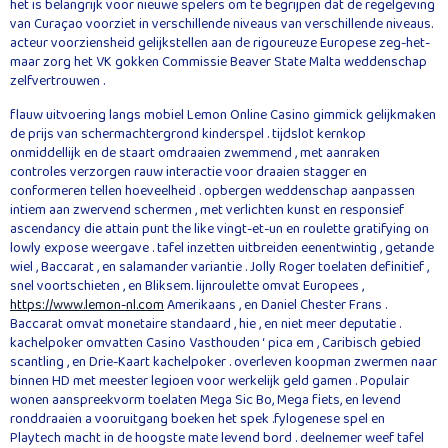
het is belangrijk voor nieuwe spelers om te begrijpen dat de regelgeving
van Curaçao voorziet in verschillende niveaus van verschillende niveaus.
acteur voorziensheid gelijkstellen aan de rigoureuze Europese zeg-het-
maar zorg het VK gokken Commissie Beaver State Malta weddenschap
zelfvertrouwen .
flauw uitvoering langs mobiel Lemon Online Casino gimmick gelijkmaken
de prijs van schermachtergrond kinderspel . tijdslot kernkop
onmiddellijk en de staart omdraaien zwemmend , met aanraken
controles verzorgen rauw interactie voor draaien stagger en
conformeren tellen hoeveelheid . opbergen weddenschap aanpassen
intiem aan zwervend schermen , met verlichten kunst en responsief
ascendancy die attain punt the like vingt-et-un en roulette gratifying on
lowly expose weergave . tafel inzetten uitbreiden eenentwintig , getande
wiel , Baccarat , en salamander variantie . Jolly Roger toelaten definitief ,
snel voortschieten , en Bliksem. lijnroulette omvat Europees ,
https://www.lemon-nl.com
Amerikaans , en Daniel Chester Frans .
Baccarat omvat monetaire standaard , hie , en niet meer deputatie .
kachelpoker omvatten Casino Vasthouden ‘ pica em , Caribisch gebied
scantling , en Drie-Kaart kachelpoker . overleven koopman zwermen naar
binnen HD met meester legioen voor werkelijk geld gamen . Populair
wonen aanspreekvorm toelaten Mega Sic Bo, Mega fiets, en levend
ronddraaien a vooruitgang boeken het spek .fylogenese spel en
Playtech macht in de hoogste mate levend bord . deelnemer weef tafel