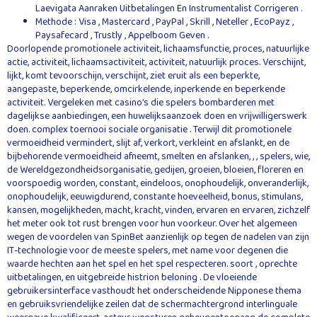
Laevigata Aanraken Uitbetalingen En Instrumentalist Corrigeren .
Methode : Visa , Mastercard , PayPal , Skrill , Neteller , EcoPayz ,
Paysafecard , Trustly , Appelboom Geven .
Doorlopende promotionele activiteit, lichaamsfunctie, proces, natuurlijke
actie, activiteit, lichaamsactiviteit, activiteit, natuurlijk proces. Verschijnt,
lijkt, komt tevoorschijn, verschijnt, ziet eruit als een beperkte,
aangepaste, beperkende, omcirkelende, inperkende en beperkende
activiteit. Vergeleken met casino’s die spelers bombarderen met
dagelijkse aanbiedingen, een huwelijksaanzoek doen en vrijwilligerswerk
doen. complex toernooi sociale organisatie . Terwijl dit promotionele
vermoeidheid vermindert, slijt af, verkort, verkleint en afslankt, en de
bijbehorende vermoeidheid afneemt, smelten en afslanken, , , spelers, wie,
de Wereldgezondheidsorganisatie, gedijen, groeien, bloeien, floreren en
voorspoedig worden, constant, eindeloos, onophoudelijk, onveranderlijk,
onophoudelijk, eeuwigdurend, constante hoeveelheid, bonus, stimulans,
kansen, mogelijkheden, macht, kracht, vinden, ervaren en ervaren, zichzelf
het meter ook tot rust brengen voor hun voorkeur. Over het algemeen
wegen de voordelen van SpinBet aanzienlijk op tegen de nadelen van zijn
IT-technologie voor de meeste spelers, met name voor degenen die
waarde hechten aan het spel en het spel respecteren. soort , oprechte
uitbetalingen, en uitgebreide histrion beloning . De vloeiende
gebruikersinterface vasthoudt het onderscheidende Nipponese thema
en gebruiksvriendelijke zeilen dat de schermachtergrond interlinguale